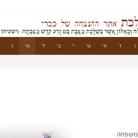
ו’
ז’
ח’
ט’
י’
כ’
ל’
מ’
נ’
 משפחה