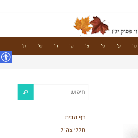
ס’
ע’
פ’
צ’
ק’
ר’
ש’
ת’
נגישות
דף הבית
חללי צה”ל