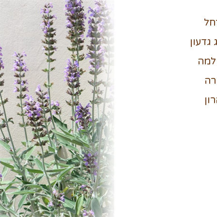
חל
 גדעון
למה
רה
ון