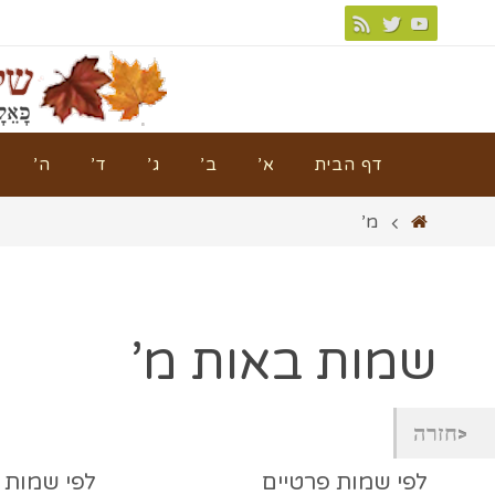
דף הבית
א’
ב’
ג’
ד’
ה’
מ’
שמות באות מ’
חזרה
לפי שמות פרטיים
לפי שמות