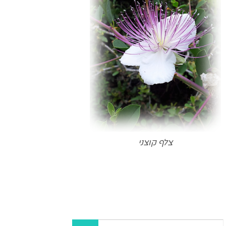
צלף קוצני