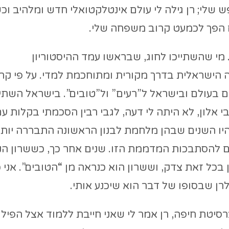
 שלי; רן גילה לי עולם אינטלקטואלי חדש ומלהיב וכ
גם הפך לכמעט קרוב משפחה שלי.
. מי שהשתייכו לחוג, שבראשו עמד ההיסטוריון
ה הישראלית בדרך מקורית ומתוחכמת למדי. על פי קרי
ם בעולם ובישראל ל”רעים” ול”טובים”. בישראל השתיי
בי אלון, לא היתה לי דעה, לגבי רבין הסכמתי בקלות עם
לה היו השנים שבהן מלחמת לבנון הראשונה התבררה יותר
לם להסתבכות המדממת הזו. שנים אחר כך, כששרון הנ
כל זאת צדק, וששרון הוא כנראה מן “הטובים”. אני כ
ן שבסופו של דבר הוא שיכנע אותי.
סיטת חיפה, רן אמר לי שאני חייבת ללמוד אצל הפילו