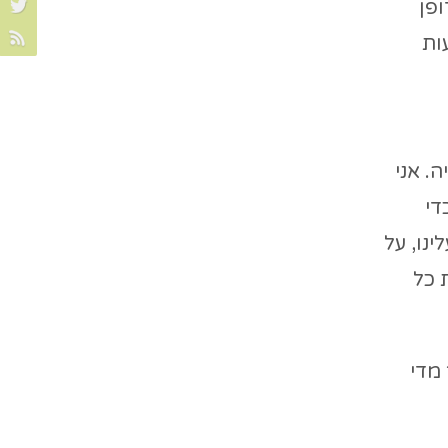
ופן
ות
. אני
די
ינו, על
 כל
 מדי