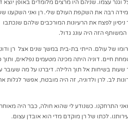
וגנר עצמו. שניהם היו מרצים מלומדים באופן יוצא ד
מידה רבה את השקפת העולם שלי. רן ואני השקענו שע
ניסיון לפצח את הרעיונות המורכבים שלהם שנכתבו
משותף הזה היה עונג גדול.
ומו של עולם. הייתי בת-בית במשך שנים אצל רן ודוניה
חת חיים. דוניה היתה מכינה מטעמים נפלאים, ותוך כ
ור שעות בשיחות אל תוך הלילה. דיברנו על מה שעובר על
נות לב. לרן ולדוניה, זה היה מובטח, אפשר לגלות את
, רן ואני התרחקנו. כשנודע לי שהוא חולה, כבר היה מאוחר
רותנו. לכתו של רן מוקדם מדי הוא אובדן עצום.