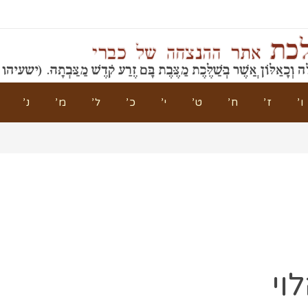
ו’
ז’
ח’
ט’
י’
כ’
ל’
מ’
נ’
וי