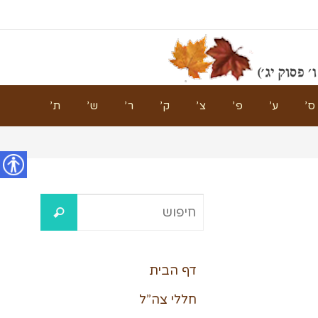
ס’
ע’
פ’
צ’
ק’
ר’
ש’
ת’
נגישות
דף הבית
חללי צה”ל