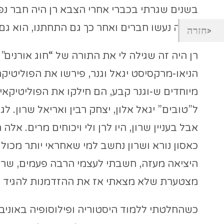
בשנים שגרתי בכברי אחרי הצבא רן היה חבר נפש
ודוניה נעשו חברים ואחר כך גם התחתנו, הוא 
חזרה
רן היה זה שגילה לי את התורה של “חוג אורנים”
הניאו-מרקסיסט יגאל וגנר, פירשו את הפוליטיק
מיוחדים ש-וגנר קבע, הם חילקו את הפוליטיקאי
ל”טובים” יגאל אלון, יצחק רבין ואריאל שרון. לג
אבל בעניין שרון, היו לרן ולי ויכוחים מרים. א
כאסון נורא ושרון נחשב למי שאחראי יותר מכו
היציאה מעזה, חשבתי לעצמי הרבה פעמים, שרן ב
מצטערת שלא מצאתי אז את ההזדמנות להגיד לר
כשהחלטתי ללמוד היסטוריה ופילוסופיה באוניבר