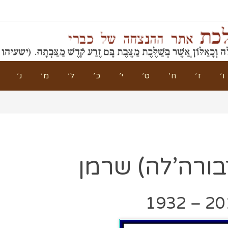
ו’
ז’
ח’
ט’
י’
כ’
ל’
מ’
נ’
בורה’לה) שרמן
2017 –