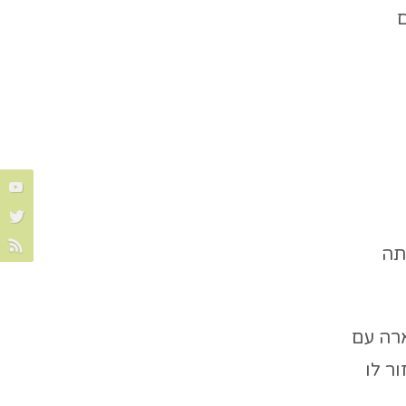
ם
תה
שארה עם
ר לו