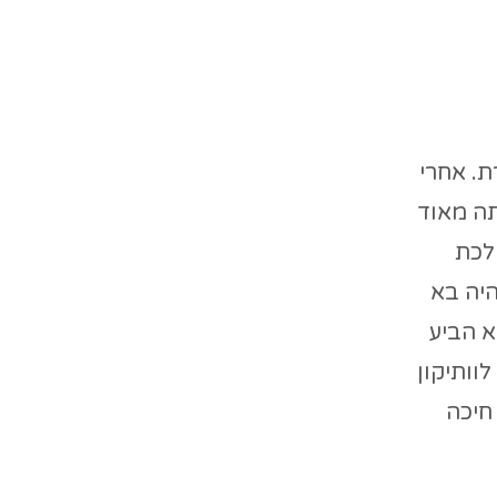
ת. אחרי
תה מאוד
לכת
היה בא
א הביע
וותיקון
Good , תעני לי! והיא חיכה