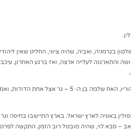
ים לשלטון בגרמניה, ואביה, שהיה ציוני, החליט שאין ליהוד
ה והתארגנה לעלייה ארצה, ואז ברגע האחרון, עיכבו
המשפחה התפצלה: האב – סבא לוי – גר אצל הוריו, האח שלמה בן ה- 5 – גר אצל אחת ה
ולין באוניה לארץ ישראל. בארץ התיישבו בחיפה וגרו
אב – סבא לוי, שהיה מובטל רוב הזמן, התקשה לפרנס