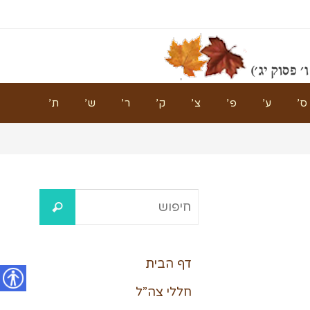
ס’
ע’
פ’
צ’
ק’
ר’
ש’
ת’
דף הבית
חללי צה”ל
נגישות