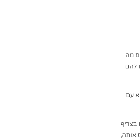
ים מה
 להם
דודות, ואמא עם
 בצריף
 אותה,