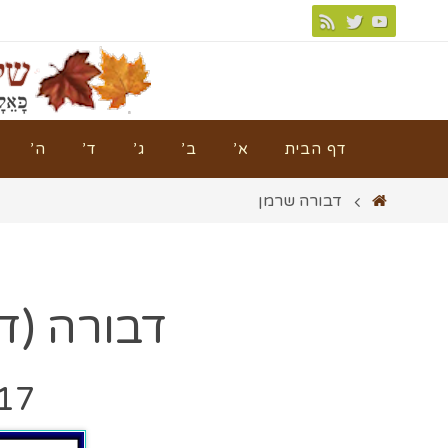
דף הבית
א’
ב’
ג’
ד’
ה’
דבורה שרמן
דבורה (ד
 1932