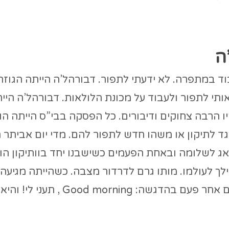
ה
 במתפרה. לא ידעתי לתפור. דבורהל’ה הייתה הגוזר
תי לתפור ולעבוד על מכונת הלולאות. דבורהל’ה היי
ו הרבה צחוקים ודיבורים. כל הפסקה בבי”ס הייתה הו
ד לתיקון או משהו חדש לתפור להם. מדי יום אביתר 
אג לשלומה ובאחת הפעמים כשישבנו יחד בוותיקון הו
 לעולמו. מותו גרם לדרדור מצבה. כשהייתה מגיעה ל
הייתי עומדת מולה, מחיכת אליה ואומרת לה פעם אחר פעם בהדגשה:  morning