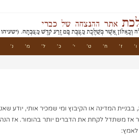
ו’
ז’
ח’
ט’
י’
כ’
ל’
מ’
נ’
בניית המדינה או הקיבוץ ומי שמכיר אותי, יודע שאני
 אז משתדל לקחת את הדברים יותר בהומור. אז הנה
 לאמץ: