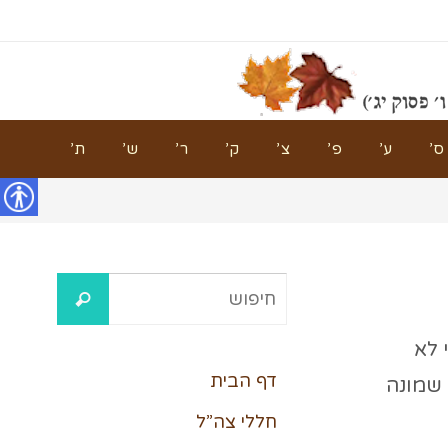
ס’
ע’
פ’
צ’
ק’
ר’
ש’
ת’
נגישות
 לא
דף הבית
 שמונה
חללי צה”ל