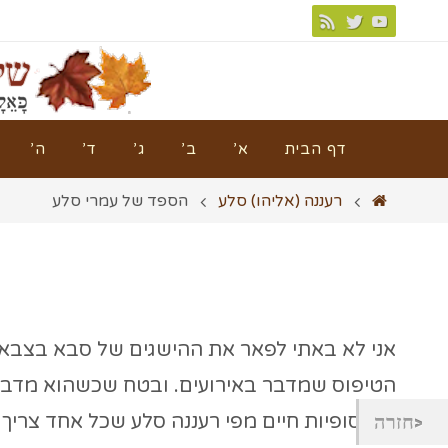
דף הבית
א’
ב’
ג’
ד’
ה’
רעננה (אליהו) סלע
הספד של עמרי סלע
אני לא באתי לפאר את ההישגים של סבא בצבא, ב
הטיפוס שמדבר באירועים. ובטח שכשהוא מדבר
חזרה
פילוסופיות חיים מפי רעננה סלע שכל אחד צריך