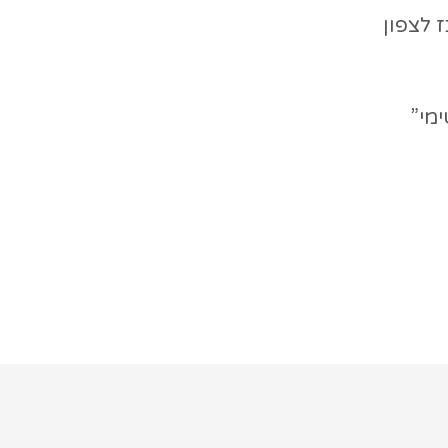
 לצפון
מי”