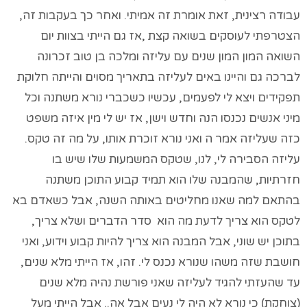
עבודה רצינית, זאת אומרת זה אמיתי. ואחר כך בעקבות זה,
הצטרפתי לעוסקים בשואה קצת ,אז גם הייתי בצוות יום
השואה המון המון שנים עם עליזה ומלכה בן טוב זכרונה
לברכה גם והיינו באים לעליזה בתאריך מסוים והייתה חלוקת
תפקידים ויצא לי לפעמים, עכשיו כשכברי נורא משתנה וכל
מיני אנשים נכנסו הנה וחדש וישן, אז יש לי מין איזה משפט
כזה שעליזה אמר ה ואני נורא זוכרת אותו, על מה זה טקס.
עליזה הסבירה לי, לנו, שטקס המשמעות שלו שיש בו
חזרתיות, שהמבנה שלו הוא תמיד קבוע התוכן משתנה
בהתאם למה שאנו מחליטים באותה השנה, אבל כשאדם בא
לטקס הוא צריך לדעת מה הוא סדר הדברים ושלא צריך,
בתוכן יש שוני, אבל המבנה הוא צריך להיות קבוע וידוע, ואני
חושבת שזה משהו שנורא נכנס לי. זהו, אז הייתי מלא שנים,
עד שהעזתי להגיד לעליזה שאני פורשת נהיה מלא שנים
(צוחקת) כי נורא לא היה לי נעים אבל אה.. אבל הייתי מעל