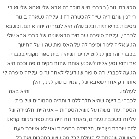
הכשרת יגור ( מכברי מי שמוכר זה אבא שלי ואמא שלי ואורי
רייזמן שגם היה שייך להכשרה הזו). עליזה נשארה ביגור
מסיבות בריאותיות ובלב שלה היא לגמרי הייתה איתם. וכשבאו
לכברי, עליזה סיפרה שבימים הראשונים של כברי אבא שלי
הגיע אליה ליגור וסיפר לה על האסיפות שהיו על החינוך
בכברי. והרצון לקלוט ילדים ושיהיה בית ספר מקומי בכברי.
אה והוא נסע אליה לשכנע אותה שהנה מקימים פה וככה היא
הגיעה לכברי. וזה סיפור שנודע לי לאחרונה כי עליזה סיפרה לי
אותו רק אחרי שאבא שלי, עמירם שקולניק, הלך
לעולמו
.
והיא באה
לכברי בידיעה שהיא תלך ללמוד ותהיה מהמורים של בית
הספר. עוד משהו על נושא הספרות – אני הייתי תלמידה של
עליזה בשכבת נעורים, מאחר וזה היה בית ספר מקומי קראנו
לזה שכבת נעורים, תלמידה בספרות ואני לא אשכח פעם
ראשונה שנפתח לי העולם לכל מה שיש בספרות ואת כל