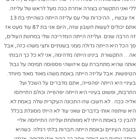
ללי ואני התקשרנו בצורה אחרת ככה מעל לראש של עליזה.
אז עכשיו , ההיכרות שלי עם עליזה הייתה כשהייתי בת 13
אתם יכולים לעשות חשבון שזה, היום אני בת 87 עוד מעט אז
זה הרבה שנים. ועליזה הייתה המדריכה שלי במחנות העולים,
סך הכל היא הייתה גדולה ממני בשנתיים וחצי משהו כזה, אבל
אה… התקשורת בינינו הייתה מדהימה, אני לא כל כך הבנתי
אותה שהיא מתחברת עם איזושהי פספוסה תמימה על גבול
הטיפשות. אבל עליזה הייתה באמת משהו מאוד מאוד מיוחד.
בעיניי היא הייתה יפהפייה, אתם מדברים על השכל ועל
התרבות, ופשוט בעיניי היא הייתה יפהפייה וכולם התייחסו
אליה ככה . לא חשבו שזו התכונה העיקרית שלה באמת לא.
היא שיתפה אותי בדברים שאני עוד לא הייתי מסוגלת בכלל
להבין כי באמת הייתי לא מפותחת ועליזה התייחסה אליי
בגובה העיניים ובאמת הייתה חברות בלתי רגילה. כשהיא
הייתה נוסעת היא הייתה אחר כך ביגור איזו תקופה, אנחנו