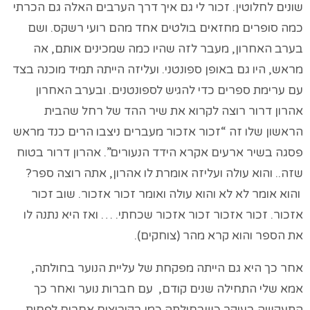
שונים לחלוטין. זכור לי גם איך דרך הערבים האלה גם הכרתי
כמה סופרים מחזאים בולטים אחד מהם רועי רשקס. ושם
בערב האחרון, מעבר לזה שהיו כמה שמכינים אותם, אה
מראש, היו גם באופן ספונטני. ועליזה הייתה תמיד מוכנה בצד
עם ערימת ספרים כדי להגיש לספונטנים. ובערב האחרון
אהרון דרור רוצה לקרוא את שיר ההד של רחל שהבית
הראשון שלו זה “זכור אזכור מעברים ניצבו הרים כנד מראש
פסגה בשיר ארעים אקרא הידד הנעורים”. אהרון דרור בטוח
שזה.. והוא עולה ועליזה אומרת לו אהרון, אתה רוצה ספר?
והוא אומר לא לא והוא עולה ואומר זכור אזכור. שוב זכור
אזכור. זכור אזכור זכור אזכור שכחתי. … ואז היא נתנה לו
את הספר והוא קרא מהר (צוחקים).
אחר כך היא גם הייתה מפקחת של עליית הנוער בחולתה,
אמא שלי התחילה שנים קודם, עם חברות נוער ואחר כך
התעקשה בעיקר כשבחולתה כמו בקיבוצים אחרים לפחות