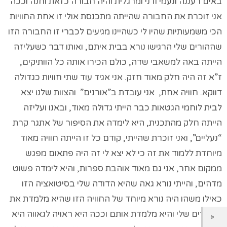
באים רעננה ונעמי ודני ומרגלית והיה חבורה כזאת וחנה וככה
אני זוכרת את החבורה שהייתה מתכנסת אולי זו אחת החוויות
הכי משמעותיות שהיו לי כשהיינו מגיעים לכברי זו החבורה הזו
שההורים שלי הרגישו נורא בבית איתם, ואותו דבר כשעליזה
הייתה באה למשאבי שדה, כולם הכירו אותה כל הוותיקים,
ז”א זה היה חלק מאוד חזק. אני אגיד עוד שתי חוויות כגדולה
דווקא. חוויה אחת, אני עובדת ב”אורנים” והצוות שלנו יצא
לבית לוחמי הגטאות כבר הייתי גדולה מאוד, ובאנו ועליזה
הייתה חלק מהתכנית, היא לימדה את הסיפור של אתגר קרת
“נעליים”, ואני זוכרת שהייתי, קודם כל זו הייתה חוויה מאוד
מיוחדת ללמוד את זה כי לא יצא לי זה היה פתאום מפגש
ממקום אחר, אני גם מאוד אוהבת ספרות, והיא לימדה פשוט
מדהים, והייתי נורא גאה שהיא הדודה שלי בסיטואציה הזו
כאילו משהו היה נורא מיוחד של החוויה הזו שהיא מלמדת את
החברים שלי והיא מלמדת אותם וככה היא ראויה לגאווה היא