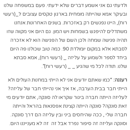
ולדעתי גם אני אשמע דברים שלא ידעתי. פעם במשפחה שלנו
ובעיקר אמא שהייתה מומחית בארגון טקסים עצובים ל_(רעשי
רוח), היינו נפגשים רק באזכרות. בשנים האחרונות אנחנו
משתדלים להיפגש בשמחות ויש המון. גם היום אני מקווה שזו
תהיה פגישה שמחה ולכן השם של הפגישה הוא לא אזכרה
לסבתא אלא במקום יומולדת 90. כמה טוב שכולנו פה היום
ביחד לספר ולשמוע על עליזה _ (רעשי רוח), אמא סבתא
שלנו. תודה לכל מי שהגיע _ _ (רעשי רוח)”.
רעננה:
“כמו שאתם יודעים אני לא הייתי במחנות העולים ולא
הייתי חבר בבית הערבה, אז איך אני נהייתי חבר של עליזה?
לעליזה הייתה חברה ביגור שקראו לה סונקה, אתם יודעים מי
זאת סונקה? סונקה הייתה קצינת אפסנאות בהראל והייתה
חברה שלי , ככה שהיחסים ביני ובין עליזה הם דרך סונקה.
וסונקה ועליזה זה סיפור נפרד אבל זה זה לא מענייננו היום.