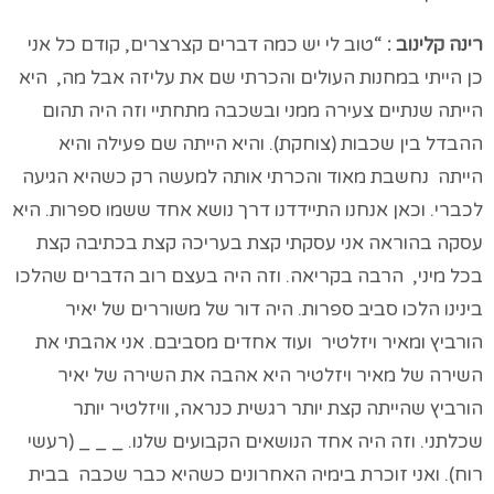
רינה קלינוב :
“טוב לי יש כמה דברים קצרצרים, קודם כל אני
כן הייתי במחנות העולים והכרתי שם את עליזה אבל מה, היא
הייתה שנתיים צעירה ממני ובשכבה מתחתיי וזה היה תהום
ההבדל בין שכבות (צוחקת). והיא הייתה שם פעילה והיא
הייתה נחשבת מאוד והכרתי אותה למעשה רק כשהיא הגיעה
לכברי. וכאן אנחנו התיידדנו דרך נושא אחד ששמו ספרות. היא
עסקה בהוראה אני עסקתי קצת בעריכה קצת בכתיבה קצת
בכל מיני, הרבה בקריאה. וזה היה בעצם רוב הדברים שהלכו
בינינו הלכו סביב ספרות. היה דור של משוררים של יאיר
הורביץ ומאיר ויזלטיר ועוד אחדים מסביבם. אני אהבתי את
השירה של מאיר ויזלטיר היא אהבה את השירה של יאיר
הורביץ שהייתה קצת יותר רגשית כנראה, וויזלטיר יותר
שכלתני. וזה היה אחד הנושאים הקבועים שלנו. _ _ _ (רעשי
רוח). ואני זוכרת בימיה האחרונים כשהיא כבר שכבה בבית