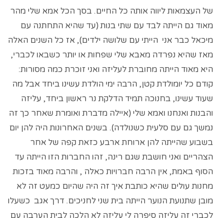
של העצמאות ליווה אותה כל החיים. בסך הכל אמא שלי מהר
מאוד גם הייתה לבד עם שתי בנות (עד שהיא התחתנה עם
מיכאל כבר אני הייתי עם שלושה ילדים), אז כל השנים האלה
מאז שהיא נפרדה מאבא שלי שפחות או יותר כשבאו לכברי,
היא מאוד הייתה מחוברת לעליזה ואני זוכרת כמה מסורות:
קודם כל יומולדת קטן, הרבה ימי הולדת עשינו ביחד אבל מה
שעוד עשינו, בחנוכה תמיד הדלקת נר ראשון ביחד, עליזה
והבנות ואנחנו ואמא שלי (איילה מדברת ואומרת שאחר כך זה
נמשך גם עם סלעית כשנולדה). בשנים האחרונות היה להן יום
בשבוע שהייתה להן ארוחת ארבע כזאת קפה של אחר
הצהריים ואני חושבת שגם רינה, זהו החברות הזו הייתה עד
הסוף באמת, אין הרבה חברויות כאלה , והרבה מאוד בזכות
מחנות עולים שהיא כותבת איך זה היה שהיום כמעט זה לא
מובן שתנועת הנוער הייתה בית שני לחניכים. דרך אגב כשעלו
לכברי זה עליזה סיפרה לי עליזה לא הלכה לבית הערבה עם