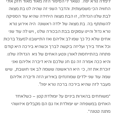
לימדה נורא יפה. נשאר לי הסיפור הזה מאוד מאוד חזק אולי
החוויה הכי משמעותית. והדבר השני זה שהיה לנו בת מצווה
לבת שלנו הגדולה, זו הבת מצווה היחידה שהיא עוד הספיקה
להשתתף בה. בת מצווה של ילדה ראשונה היה אירוע נורא
נורא גדול והיינו עסוקים בבת הבכורה שלנו , ויש לה עוד שני
אחים שלא כל כך שמו לב אליהם ואז התיישבנו למעגל ברכות
וכל אחד בירך ועליזה ביקשה לברך וכשהיא בירכה היא קודם
פתחה בהתייחסות לאורן ונטע האחים של גיא הגדולה שלנו.
והיא ככה אמרה זה גם חג שלכם והיא דיברה אליהם ואני
זוכרת את זה, כי היא הראשונה ששמה לב אני חושבת, שיש
שמה עוד שני ילדים שמוזנחים באירוע הזה ודיברה אליהם
מעבר לזה שהיא בירכה ברכה נורא יפה”.
*משוחחים בהארות ביניים על יומולדת קטן – כשלאחד
האחים במשפחה יש יומולדת אז גם הם מקבלים איזושהי
מתנה קטנה*.