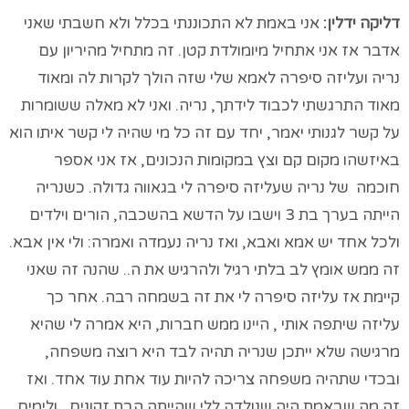
דליקה ידלין:
אני באמת לא התכוננתי בכלל ולא חשבתי שאני
אדבר אז אני אתחיל מיומולדת קטן. זה מתחיל מהיריון עם
נריה ועליזה סיפרה לאמא שלי שזה הולך לקרות לה ומאוד
מאוד התרגשתי לכבוד לידתך, נריה. ואני לא מאלה ששומרות
על קשר לגנותי יאמר, יחד עם זה כל מי שהיה לי קשר איתו הוא
באיזשהו מקום קם וצץ במקומות הנכונים, אז אני אספר
חוכמה של נריה שעליזה סיפרה לי בגאווה גדולה. כשנריה
הייתה בערך בת 3 וישבו על הדשא בהשכבה, הורים וילדים
ולכל אחד יש אמא ואבא, ואז נריה נעמדה ואמרה: ולי אין אבא.
זה ממש אומץ לב בלתי רגיל ולהרגיש את ה.. שהנה זה שאני
קיימת אז עליזה סיפרה לי את זה בשמחה רבה. אחר כך
עליזה שיתפה אותי , היינו ממש חברות, היא אמרה לי שהיא
מרגישה שלא ייתכן שנריה תהיה לבד היא רוצה משפחה,
ובכדי שתהיה משפחה צריכה להיות עוד אחת עוד אחד. ואז
זה מה שבאמת היה שנולדה ללי שהייתה הבת זקונים , ולימים