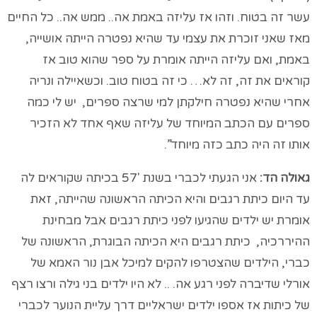
עשר זה בטוח. וזהו אז עליזה באמת אה.. ממש אה.. כל החיים
מאז שאני זוכרת את עצמי עד שהיא נפטרה הייתה אושייה,
באמת, ואם עליזה הייתה אומרת על ספר שהוא טוב אז
קוראים את זה, זה לא… כי זה בטוח טוב. וכשאיילה ונריה
אחרי שהיא נפטרה חילקתן למי שרצה ספרים, יש לי כמה
ספרים עם הכתב המיוחד של עליזה שאף אחד לא הזכיר
אותו זה היה כתב כזה מיוחד”.
גאולה הד:
אני הגעתי לכברי בשנת 57′ בכיתה שקוראים לה
עד היום כיתת רגבים והיא הכיתה הראשונה שהייתה, זאת
אומרת יש ילדים שהגיעו לפני כיתת רגבים אבל מבחינת
ההיררכיה, כיתת רגבים היא הכיתה הבוגרת, הראשונה של
כברי, הילדים שהצטרפו להקים למיכל אבן נור האמא של
אורלי שדיברה לפני רגע אה. .. לא היו ילדים בני גילה ורצו רצף
של כיתות אז אספו ילדים ישראליים דרך עליית הנוער לכברי