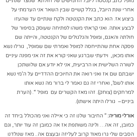
מופל כתב קנטטה ליובל החמישים של חולתא שנוצר שנתיים
אחרי שנת היובל, בגלל קשיים שבין השאר אני הערמתי על
ביצוע אז. הוא כתב את הקנטטה ולקח שנתיים עד שהעזו
לבצע אותה. ואני קראתי משהו לפתיחה שעוסק בסיפור של
חולתה והאגם, ומופל והגלגולים של הקנטטה, והייתה שם
פסקה אחת שהתייחסה למופל ואמרתי שם שמופל, גורלו נשא
אותו מכאן, וידעתי שברגע שאני קורא את זה אני מפנה עיניים
לשורה השלישית או הרביעית, אני לא יודע אם שלושתכן
ישבתם שם אז ואני רואה את החיוכים ההדדיים על ה’מי נשא
אותו לשם’, ואחרי זה גם נאמר לי ברור מה נשא אותו
למרחקים (צוחק). זהו מאז הקשרים עם מופל “. (הערת
ביניים– גורלו היתה אישתו).
אורלי מוריה:
” החיבור שלנו זה כי איילה ואני מהכולל ביחד זה
כמובן, זה אה… ולינה משותפת אז אה כמובן זה עוד יותר, וגם
הסבים שלי גרו מאוד קרוב לעליזה ובעצם אה.. מאז שנולדנו