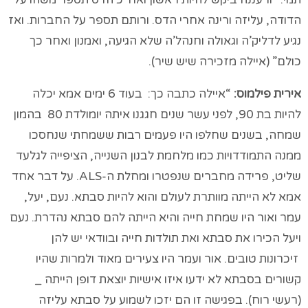
הדודה, עליזה ורינה אחרי הדס. ורותם תספר על החברות. ואז
נגיע לדליק’ה וגאולה וחנהל’ה שלא הגיעה, ואמנון ואחר כך
כולם” (איילה מזכירה שיש שיר).
אירית פילמוס:
“איילה כתבה כך: בעוד 6 ימים אמא יכלה
להיות בת 90, לפני עשר שנים חגגנו איתה יומולדת 80 בהמון
שמחה, בשנים שחלפו היו פעמים רבות ששמחתי שנחסכו
ממנה התמודדויות כמו מלחמת לבנון השנייה, הציפייה לגלעד
שליט, פרידה מחברים שנפטרו ומחלת ה-ALS. על דבר אחד
אמא לא הייתה מוותרת לעולם והוא להיות סבתא. נעם, יעל,
עמר ואור היו שמחת חייה והיא הייתה להם סבתא נהדרת. נעם
ויעל הכירו את סבתא ואת תולדות חייה ובוודאי יש להן
זיכרונות טובים. אור ועמר היו צעירים מאוד ולמרות שהיו
קשורים בסבתא לא ידעו איזו אישיות יוצאת דופן הייתה _
(רעשי רוח). בפגישה זו הם יזכו לשמוע על סבתא עליזה