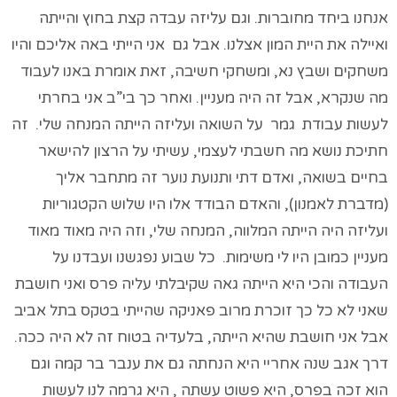
אנחנו ביחד מחוברות. וגם עליזה עבדה קצת בחוץ והייתה
ואיילה את היית המון אצלנו. אבל גם אני הייתי באה אליכם והיו
משחקים ושבץ נא, ומשחקי חשיבה, זאת אומרת באנו לעבוד
מה שנקרא, אבל זה היה מעניין. ואחר כך בי”ב אני בחרתי
לעשות עבודת גמר על השואה ועליזה הייתה המנחה שלי. זה
חתיכת נושא מה חשבתי לעצמי, עשיתי על הרצון להישאר
בחיים בשואה, ואדם דתי ותנועת נוער זה מתחבר אליך
(מדברת לאמנון), והאדם הבודד אלו היו שלוש הקטגוריות
ועליזה היה הייתה המלווה, המנחה שלי, וזה היה מאוד מאוד
מעניין כמובן היו לי משימות. כל שבוע נפגשנו ועבדנו על
העבודה והכי היא הייתה גאה שקיבלתי עליה פרס ואני חושבת
שאני לא כל כך זוכרת מרוב פאניקה שהייתי בטקס בתל אביב
אבל אני חושבת שהיא הייתה, בלעדיה בטוח זה לא היה ככה.
דרך אגב שנה אחריי היא הנחתה גם את ענבר בר קמה וגם
הוא זכה בפרס, היא פשוט עשתה , היא גרמה לנו לעשות