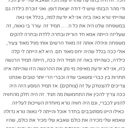
הכל. זה היה בתודעה שהו יודעות הכל ושאבא שלי יודע הכל
ודי מהר הבנתי שיש לי דודה יוצאת דופן. ואני זוכרת כילדה גם
שהייתי נורא גאה בזה אני לא יודעת למה, בכלל אני גאה
במשפחה שלנו היה את כל ה….. תמיד זה עורר בי גאווה, זה
שעליזה הייתה אמא חד הורית ובחרה ללדת ובחרה להקים
משפחה וניהלה אותה זה מאוד הרשים אותי מגיל מאוד צעיר,
אולי ככה בגלל שהיה יחס מאוד חם. היא לא הייתה לי קלה
כילדה, כשהייתי באה זה תמיד היה ככה, הייתה תמיד הרגשה
כזו, אני לא יודעת מאיפה מי נתן את ההרגשה הזו שהייתה איזו
תחרות בין כברי ומשאבי שדה וכברי הרי יותר טובים ואנחנו
צריכים להצטדק על זה (צוחקים). אז תמיד המסע הזה היה
ככה צריך להכין את התחמושת מה תגיד. זה היה חלק מהחוויה
להגיע לכברי, וגם היה חוויה נורא מיוחדת השייכות לעליזה.
כאילו היינו מסתובבים בחדר אוכל והייתה לי גאווה נורא גדולה
שאמא שלי מכירה את כולם שאבא שלי מכיר את כולם, שהיו