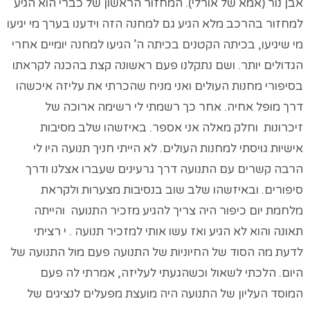
אבן נור (אמא של אורלי). המחזור הראשון של כברי הוא הגיע
למחזור בהרכב מלא הגיע גם למחנה הזה וידענו בערך מי יגיעו
מי שיגיעו, בכיתה הקטנים בכיתה ה’ הגיעו למחנה יומיים אחרי
הגדולים יותר. ושם נתקלנו פעם ראשונה קצת בהכנה לקראתו
בסיפורי מחנות העולים ואני מניח שהכרתי את עליזה איכשהו
דרך מופל אחיה. אחר כך רשמתי לי רשימה ארוכה של
זיכרונות וחלק מאלה אני אספר. באיזשהו שלב מסיבות
אישיות גויסתי למחנות העולים. לא הייתי חניך תנועה היו לי
הרבה קשרים עם התנועה דרך גרעינים שעברו אצלנו ודרך
סיפורים. ובאיזשהו שלב שוב בנסיבות מצערות ולקראת
מלחמת יום כיפור היה צריך להגיע מזכיר התנועה והייתה
תאונה והוא לא הגיע ואז עשו אותי למזכיר תנועה . י רציתי
לדעת מה הסוד של החיוניות של התנועה פעם מול התנועה של
היום. הלכתי לשאול וכשהגעתי לעליזה, אמרתי לה פעם
המוסד העליון של התנועה היה מועצת מפעלים לנציגים של