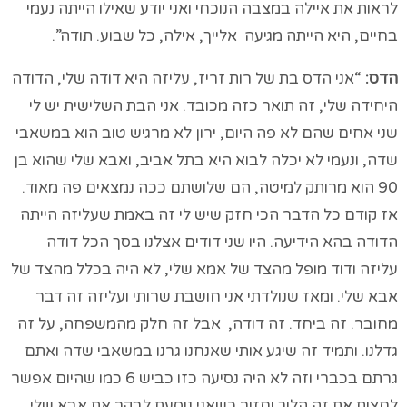
לראות את איילה במצבה הנוכחי ואני יודע שאילו הייתה נעמי
בחיים, היא הייתה מגיעה אלייך, אילה, כל שבוע. תודה”.
הדס:
“אני הדס בת של רות זריז, עליזה היא דודה שלי, הדודה
היחידה שלי, זה תואר כזה מכובד. אני הבת השלישית יש לי
שני אחים שהם לא פה היום, ירון לא מרגיש טוב הוא במשאבי
שדה, ונעמי לא יכלה לבוא היא בתל אביב, ואבא שלי שהוא בן
90 הוא מרותק למיטה, הם שלושתם ככה נמצאים פה מאוד.
אז קודם כל הדבר הכי חזק שיש לי זה באמת שעליזה הייתה
הדודה בהא הידיעה. היו שני דודים אצלנו בסך הכל דודה
עליזה ודוד מופל מהצד של אמא שלי, לא היה בכלל מהצד של
אבא שלי. ומאז שנולדתי אני חושבת שרותי ועליזה זה דבר
מחובר. זה ביחד. זה דודה, אבל זה חלק מהמשפחה, על זה
גדלנו. ותמיד זה שיגע אותי שאנחנו גרנו במשאבי שדה ואתם
גרתם בכברי וזה לא היה נסיעה כזו כביש 6 כמו שהיום אפשר
לחצות את זה הלוך וחזור כשאני נוסעת לבקר את אבא שלי,