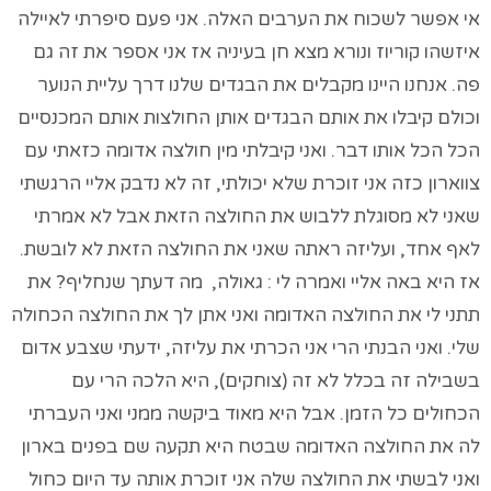
אי אפשר לשכוח את הערבים האלה. אני פעם סיפרתי לאיילה
איזשהו קוריוז ונורא מצא חן בעיניה אז אני אספר את זה גם
פה. אנחנו היינו מקבלים את הבגדים שלנו דרך עליית הנוער
וכולם קיבלו את אותם הבגדים אותן החולצות אותם המכנסיים
הכל הכל אותו דבר. ואני קיבלתי מין חולצה אדומה כזאתי עם
צווארון כזה אני זוכרת שלא יכולתי, זה לא נדבק אליי הרגשתי
שאני לא מסוגלת ללבוש את החולצה הזאת אבל לא אמרתי
לאף אחד, ועליזה ראתה שאני את החולצה הזאת לא לובשת.
אז היא באה אליי ואמרה לי : גאולה, מה דעתך שנחליף? את
תתני לי את החולצה האדומה ואני אתן לך את החולצה הכחולה
שלי. ואני הבנתי הרי אני הכרתי את עליזה, ידעתי שצבע אדום
בשבילה זה בכלל לא זה (צוחקים), היא הלכה הרי עם
הכחולים כל הזמן. אבל היא מאוד ביקשה ממני ואני העברתי
לה את החולצה האדומה שבטח היא תקעה שם בפנים בארון
ואני לבשתי את החולצה שלה אני זוכרת אותה עד היום כחול