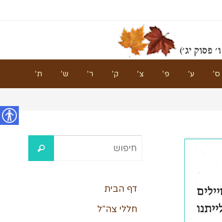
ס’
ע’
פ’
צ’
ק’
ר’
ש’
ת’
נגישות
דף הבית
חללי צה”ל