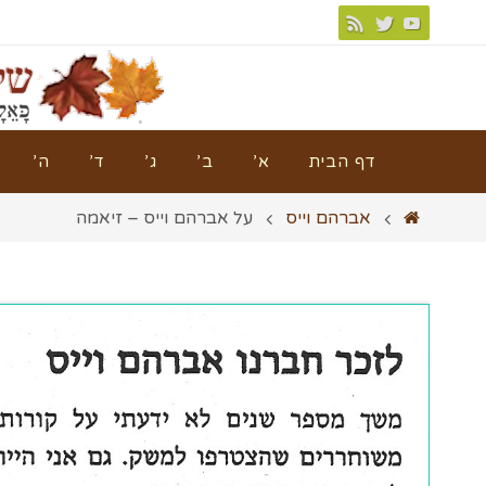
דף הבית
א’
ב’
ג’
ד’
ה’
אברהם וייס
על אברהם וייס – זיאמה