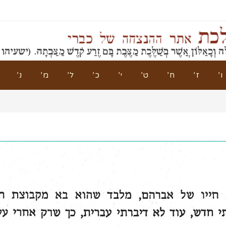
ו’
ז’
ח’
ט’
י’
כ’
ל’
מ’
נ’